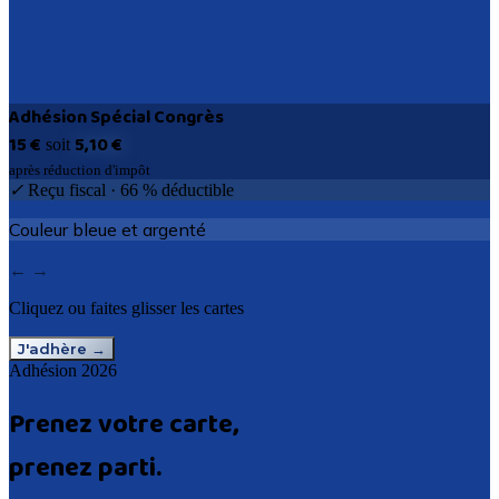
Adhésion Spécial Congrès
15 €
5,10 €
soit
après réduction d'impôt
✓
Reçu fiscal · 66 % déductible
Couleur bleue et argenté
←
→
Cliquez ou faites glisser les cartes
J'adhère
→
Adhésion 2026
Prenez votre carte,
prenez parti.