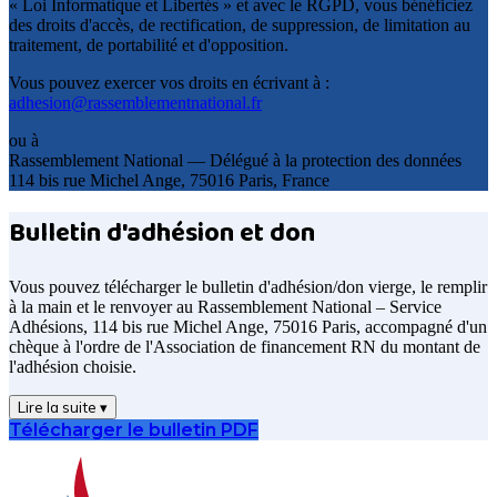
« Loi Informatique et Libertés » et avec le RGPD, vous bénéficiez
des droits d'accès, de rectification, de suppression, de limitation au
traitement, de portabilité et d'opposition.
Vous pouvez exercer vos droits en écrivant à :
adhesion@rassemblementnational.fr
ou à
Rassemblement National — Délégué à la protection des données
114 bis rue Michel Ange, 75016 Paris, France
Bulletin d'adhésion et don
Vous pouvez télécharger le bulletin d'adhésion/don vierge, le remplir
à la main et le renvoyer au Rassemblement National – Service
Adhésions, 114 bis rue Michel Ange, 75016 Paris, accompagné d'un
chèque à l'ordre de l'Association de financement RN du montant de
l'adhésion choisie.
Lire la suite ▾
Télécharger le bulletin PDF